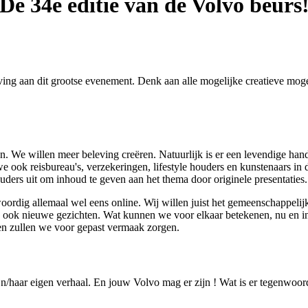
De 34e editie van de Volvo beurs
ing aan dit grootse evenement. Denk aan alle mogelijke creatieve moge
n. We willen meer beleving creëren. Natuurlijk is er een levendige hand
 we ook reisbureau's, verzekeringen, lifestyle houders en kunstenaars in
uders uit om inhoud te geven aan het thema door originele presentaties.
ordig allemaal wel eens online. Wij willen juist het gemeenschappelij
en ook nieuwe gezichten. Wat kunnen we voor elkaar betekenen, nu en
en zullen we voor gepast vermaak zorgen.
ijn/haar eigen verhaal. En jouw Volvo mag er zijn ! Wat is er tegenwoor