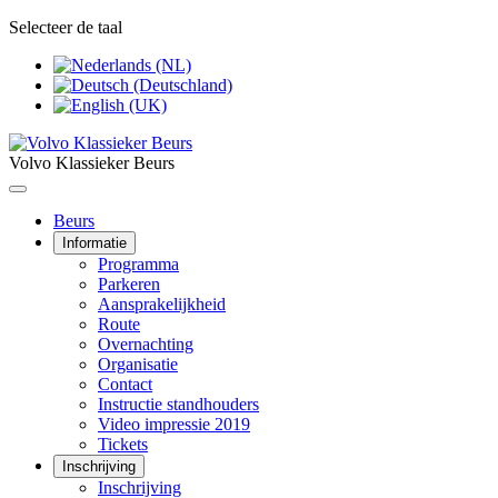
Selecteer de taal
Volvo Klassieker Beurs
Beurs
Informatie
Programma
Parkeren
Aansprakelijkheid
Route
Overnachting
Organisatie
Contact
Instructie standhouders
Video impressie 2019
Tickets
Inschrijving
Inschrijving