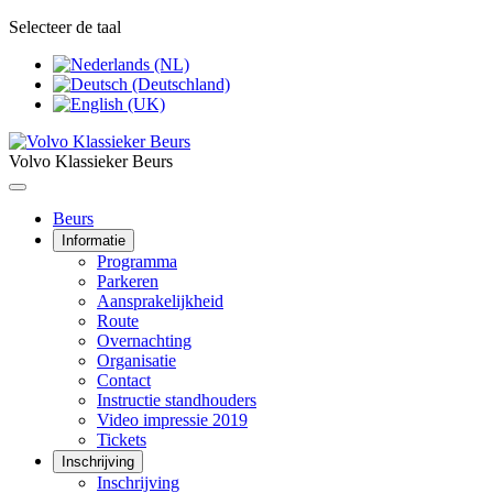
Selecteer de taal
Volvo Klassieker Beurs
Beurs
Informatie
Programma
Parkeren
Aansprakelijkheid
Route
Overnachting
Organisatie
Contact
Instructie standhouders
Video impressie 2019
Tickets
Inschrijving
Inschrijving