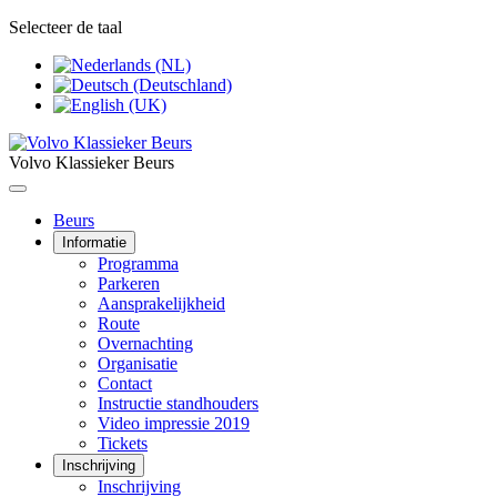
Selecteer de taal
Volvo Klassieker Beurs
Beurs
Informatie
Programma
Parkeren
Aansprakelijkheid
Route
Overnachting
Organisatie
Contact
Instructie standhouders
Video impressie 2019
Tickets
Inschrijving
Inschrijving