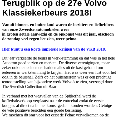
Terugblik op de 27e Volvo
Klassiekerbeurs 2018!
Vanuit binnen- en buitenland waren de bezitters en liefhebbers
van onze Zweedse automobielen weer
in groten getale aanwezig en de opkomst was dit jaar, ofschoon
de zondag veel regen liet zien, weer prima.
Hier kunt u een korte impressie krijgen van de VKB 2018.
Dit jaar verkeerde de beurs in werk-stemming en dat was in het hele
Autotron goed te zien en merken. De diverse verenigingen, maar
zeker ook de deelnemers hadden alles uit de kast gehaald om
iedereen in werkstemming te krijgen. Het was weer een lust voor het
oog in de beurshal. Zelfs op het buitenterrein was er een prachtige
tentoonstelling van bijzondere werk Volvo’s te zien, verzorgd door
The Swedish Collection uit Baarn.
In verband met het wegvallen van de Spijkerhal werd de
kofferbakverkoop verplaatst naar de entreehal zodat de eerste
koopjes al direct na binnenkomst gedaan konden worden. Getuige
de vele positieve berichten een goede beslissing.
We mochten dit jaar voor het eerst de Fehac verwelkomen op de