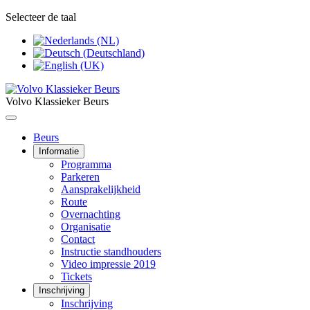
Selecteer de taal
Volvo Klassieker Beurs
Beurs
Informatie
Programma
Parkeren
Aansprakelijkheid
Route
Overnachting
Organisatie
Contact
Instructie standhouders
Video impressie 2019
Tickets
Inschrijving
Inschrijving