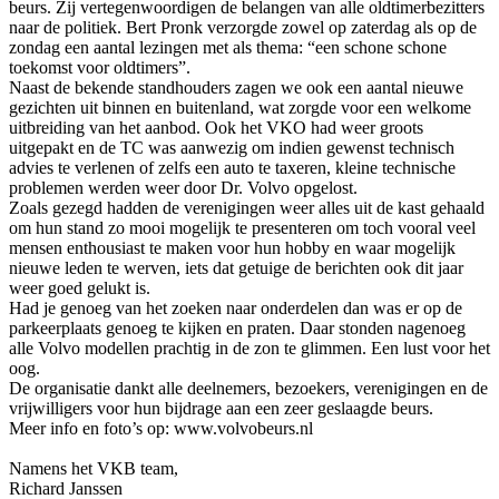
beurs. Zij vertegenwoordigen de belangen van alle oldtimerbezitters
naar de politiek. Bert Pronk verzorgde zowel op zaterdag als op de
zondag een aantal lezingen met als thema: “een schone schone
toekomst voor oldtimers”.
Naast de bekende standhouders zagen we ook een aantal nieuwe
gezichten uit binnen en buitenland, wat zorgde voor een welkome
uitbreiding van het aanbod. Ook het VKO had weer groots
uitgepakt en de TC was aanwezig om indien gewenst technisch
advies te verlenen of zelfs een auto te taxeren, kleine technische
problemen werden weer door Dr. Volvo opgelost.
Zoals gezegd hadden de verenigingen weer alles uit de kast gehaald
om hun stand zo mooi mogelijk te presenteren om toch vooral veel
mensen enthousiast te maken voor hun hobby en waar mogelijk
nieuwe leden te werven, iets dat getuige de berichten ook dit jaar
weer goed gelukt is.
Had je genoeg van het zoeken naar onderdelen dan was er op de
parkeerplaats genoeg te kijken en praten. Daar stonden nagenoeg
alle Volvo modellen prachtig in de zon te glimmen. Een lust voor het
oog.
De organisatie dankt alle deelnemers, bezoekers, verenigingen en de
vrijwilligers voor hun bijdrage aan een zeer geslaagde beurs.
Meer info en foto’s op: www.volvobeurs.nl
Namens het VKB team,
Richard Janssen