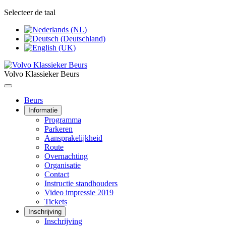
Selecteer de taal
Volvo Klassieker Beurs
Beurs
Informatie
Programma
Parkeren
Aansprakelijkheid
Route
Overnachting
Organisatie
Contact
Instructie standhouders
Video impressie 2019
Tickets
Inschrijving
Inschrijving